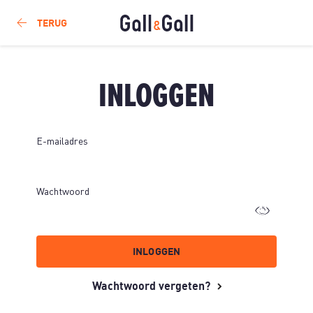
Gall.nl Login
TERUG
INLOGGEN
E-mailadres
Wachtwoord
INLOGGEN
Wachtwoord vergeten?